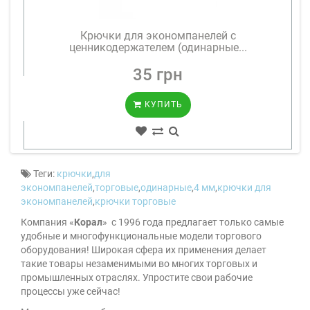
Крючки для экономпанелей с
ценникодержателем (одинарные...
35 грн
КУПИТЬ
Теги:
крючки
,
для
экономпанелей
,
торговые
,
одинарные
,
4 мм
,
крючки для
экономпанелей
,
крючки торговые
Компания «
Корал
» с 1996 года предлагает только самые
удобные и многофункциональные модели торгового
оборудования! Широкая сфера их применения делает
такие товары незаменимыми во многих торговых и
промышленных отраслях. Упростите свои рабочие
процессы уже сейчас!