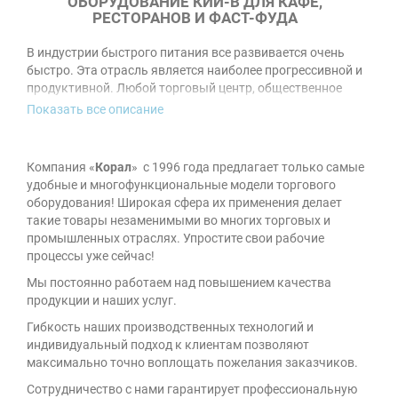
ОБОРУДОВАНИЕ КИЙ-В ДЛЯ КАФЕ,
РЕСТОРАНОВ И ФАСТ-ФУДА
В индустрии быстрого питания все развивается очень
быстро. Эта отрасль является наиболее прогрессивной и
продуктивной. Любой торговый центр, общественное
заведение и развлекательные центры открывают все
Показать все описание
большее количество ресторанов или вагонов для уличной
торговли. В них имеется ряд высокотехничного
оборудования для фастфуда
, которое так любят многие
Компания «
Корал
» с 1996 года предлагает только самые
люди по всему миру. Выбирают данное торговое
удобные и многофункциональные модели торгового
оборудование по наиболее подходящей цене, оснащению
оборудования! Широкая сфера их применения делает
и функциональности.
такие товары незаменимыми во многих торговых и
промышленных отраслях. Упростите свои рабочие
Украинский производитель
Кий В
завоевал доверие
процессы уже сейчас!
многих предпринимателей Украины и за границей. Эта
компания зарекомендовала себя как весьма стабильная,
Мы постоянно работаем над повышением качества
надежная, модернизованная и реализовала тысячи
продукции и наших услуг.
проектов среди крупных сетей и частных клиентов.
Гибкость наших производственных технологий и
Качество и приемлимая стоимость профессионального
индивидуальный подход к клиентам позволяют
торгового оборудования проверена годами среди
максимально точно воплощать пожелания заказчиков.
клиентов компании.
Сотрудничество с нами гарантирует профессиональную