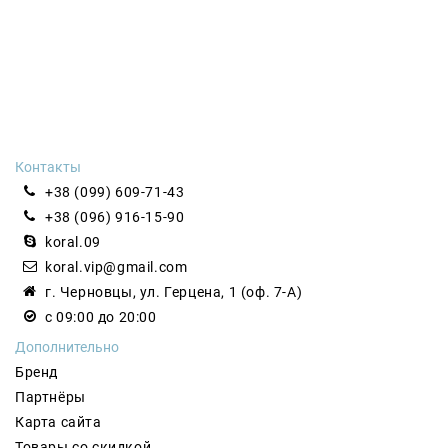
ВИДЫ И АССОРТИМЕНТ ТОРГОВОГО
ОБОРУДОВАНИЯ КИЙ-В
Из основных видов
оборудования для кафе, ресторанов и
Контакты
фаст-фуда
, выделяют следующее:
+38 (099) 609-71-43
холодильное оборудование – включает в себя суши-
+38 (096) 916-15-90
кейсы и салат-бары, в которых есть автоматически
koral.09
регулируемый температурный режим,
koral.vip@gmail.com
гастроемкости и дополнительное оснащение;
г. Черновцы, ул. Герцена, 1 (оф. 7-А)
тепловое оборудование – много разных видов
гриля, пекарские, жарочные, расстоечные шкафы и
с 09:00 до 20:00
электро-плиты, коптильные камеры и прочее;
Дополнительно
электромеханическое оборудование – в которое
Бренд
входят тестораскаточные машины и которые
раскатывают пласты теста от 2 до 22мм;
Партнёры
мебель и линия раздачи – передвижные электро-
Карта сайта
прилавки, тележки для торговли на улице,
Товары со скидкой