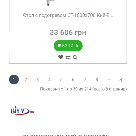
Стол с подогревом СТ-1600х700 Кий-В...
33 606 грн
КУПИТЬ
1
2
3
4
5
6
7
8
>
>|
Показано с 1 по 30 из 214 (всего 8 страниц)