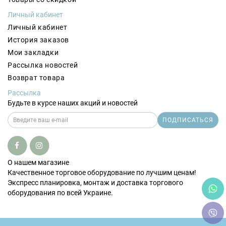
кукурузоварки, компактные рукомойники и многое
другое.
Личный кабинет
Личный кабинет
История заказов
КАК КУПИТЬ О
БОРУДОВАНИЕ КИЙ-В ДЛЯ
Мои закладки
КАФЕ, РЕСТОРАНОВ И ФАСТ-ФУДА
Рассылка новостей
Возврат товара
В компании «Корал» представлены различные виды
торгового оборудования от украинского производителя
Рассылка
компании
Кий-В для кафе, ресторанов и фаст-фуда
. Все
Будьте в курсе наших акций и новостей
модели оборудования высокого качества по приятной
ПОДПИСАТЬСЯ
цене. На нашем сайте вы можете
купить торговое
оборудование для кафе и ресторанов
в один клик.
Звоните нам по нашим контактным номерам телефонов и
мы ответим на все ваши вопросы!
О нашем магазине
Качественное торговое оборудование по лучшим ценам!
Экспресс планировка, монтаж и доставка торгового
оборудования по всей Украине.